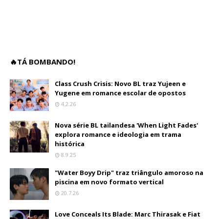
🔥TÁ BOMBANDO!
Class Crush Crisis: Novo BL traz Yujeen e
Yugene em romance escolar de opostos
4.2.26
Nova série BL tailandesa 'When Light Fades'
explora romance e ideologia em trama
histórica
8.9.25
"Water Boyy Drip" traz triângulo amoroso na
piscina em novo formato vertical
20.7.26
Love Conceals Its Blade: Marc Thirasak e Fiat