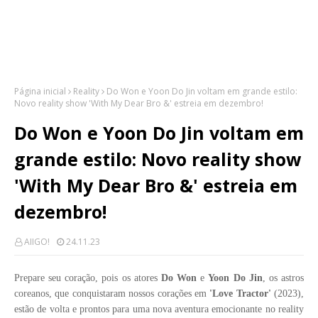
Página inicial
Reality
Do Won e Yoon Do Jin voltam em grande estilo:
Novo reality show 'With My Dear Bro &' estreia em dezembro!
Do Won e Yoon Do Jin voltam em
grande estilo: Novo reality show
'With My Dear Bro &' estreia em
dezembro!
AIIGO!
24.11.23
Prepare seu coração, pois os atores
Do Won
e
Yoon Do Jin
, os astros
coreanos, que conquistaram nossos corações em
'Love Tractor'
(2023),
estão de volta e prontos para uma nova aventura emocionante no reality