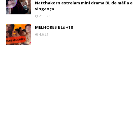
Natthakorn estrelam mini drama BL de máfia e
vingança
21.1.26
MELHORES BLs +18
4.6.21