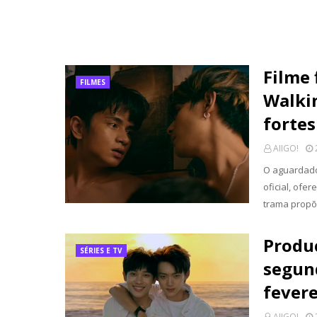
Filme 
FILMES
Walkin
forte
AIIGO!
O aguardado 
oficial, of
trama propõ
Produç
SÉRIES E TV
segun
fevere
AIIGO!