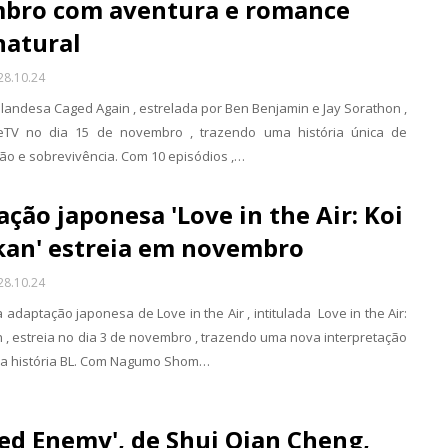
bro com aventura e romance
natural
28.10.24
ailandesa Caged Again , estrelada por Ben Benjamin e Jay Sorathon ,
TV no dia 15 de novembro , trazendo uma história única de
ão e sobrevivência. Com 10 episódios ,…
ção japonesa 'Love in the Air: Koi
kan' estreia em novembro
28.10.24
adaptação japonesa de Love in the Air , intitulada Love in the Air:
 , estreia no dia 3 de novembro , trazendo uma nova interpretação
a história BL. Com Nagumo Shom…
ed Enemy', de Shui Qian Cheng,