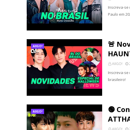
Inscreva-se
Paulo em 20
🚨 Nov
AIIGO!
HAUNT
AIIGO!
Inscreva-se
brasileiro!
🟢 Con
AIIGO!
ATTH
AIIGO!