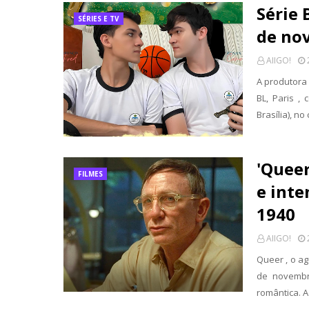
Série 
SÉRIES E TV
de no
AIIGO!
A produtora
BL, Paris ,
Brasília), n
'Quee
FILMES
e inte
1940
AIIGO!
Queer , o ag
de novembr
romântica. 