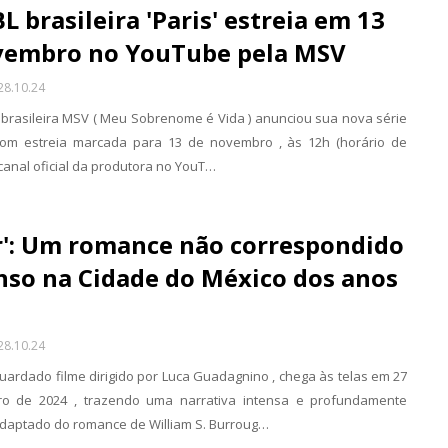
BL brasileira 'Paris' estreia em 13
vembro no YouTube pela MSV
28.10.24
 brasileira MSV ( Meu Sobrenome é Vida ) anunciou sua nova série
 com estreia marcada para 13 de novembro , às 12h (horário de
o canal oficial da produtora no YouT…
r': Um romance não correspondido
nso na Cidade do México dos anos
28.10.24
uardado filme dirigido por Luca Guadagnino , chega às telas em 27
o de 2024 , trazendo uma narrativa intensa e profundamente
Adaptado do romance de William S. Burroug…