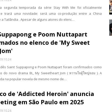
a segunda temporada da série Stay With Me foi oficialmente
 e trará uma novidade: será uma co-produção entre a China
e a Tailândia . Apesar de alguns atores do elenc…
 Suppapong e Poom Nuttapart
rmados no elenco de 'My Sweet
Jom'
29.10.24
andês Saint Suppapong e Poom Nuttapart foram confirmados como
as do novo drama BL, My Sweetheart Jom ( หวานใจผู้ใหญ่จอม ). A
ada na popular novela de mesmo nome de…
co de 'Addicted Heroin' anuncia
eting em São Paulo em 2025
29.10.24