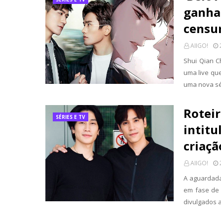
ganha
censu
AIIGO!
Shui Qian C
uma live qu
uma nova sé
Roteir
SÉRIES E TV
intitu
criaçã
AIIGO!
A aguardada
em fase de 
divulgados 