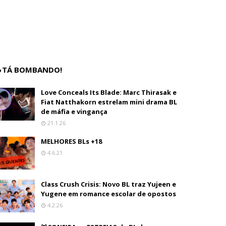
TÁ BOMBANDO!
Love Conceals Its Blade: Marc Thirasak e
Fiat Natthakorn estrelam mini drama BL
de máfia e vingança
21.1.26
MELHORES BLs +18
4.6.21
Class Crush Crisis: Novo BL traz Yujeen e
Yugene em romance escolar de opostos
4.2.26