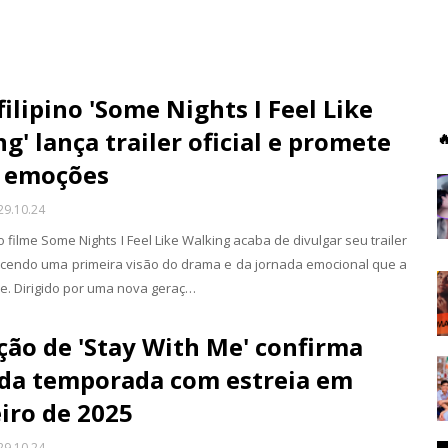
filipino 'Some Nights I Feel Like
g' lança trailer oficial e promete

s emoções
29.10.24
filme Some Nights I Feel Like Walking acaba de divulgar seu trailer
erecendo uma primeira visão do drama e da jornada emocional que a
e. Dirigido por uma nova geraç…
ão de 'Stay With Me' confirma
da temporada com estreia em
iro de 2025
29.10.24