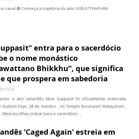
 no canal 🟢 Conheça a trajetória do ator GUN ATTHAPHAN
ppasit" entra para o sacerdócio
ebe o nome monástico
awattano Bhikkhu”, que significa
le que prospera em sabedoria
28.10.24
ntor e ator tailandês Mew Suppasit foi oficialmente ordenado
budista hoje, 28 de outubro , no Templo Buranasiri Matayaram ,
. Mew escolheu entrar para o sacerdócio …
landês 'Caged Again' estreia em