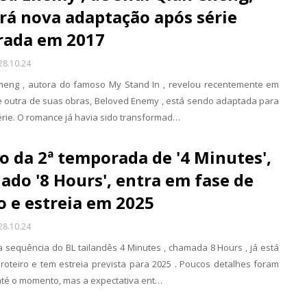
rá nova adaptação após série
rada em 2017
28.10.24
heng , autora do famoso My Stand In , revelou recentemente em
e outra de suas obras, Beloved Enemy , está sendo adaptada para
rie. O romance já havia sido transformad…
o da 2ª temporada de '4 Minutes',
lado '8 Hours', entra em fase de
o e estreia em 2025
28.10.24
 sequência do BL tailandês 4 Minutes , chamada 8 Hours , já está
roteiro e tem estreia prevista para 2025 . Poucos detalhes foram
até o momento, mas a expectativa ent…