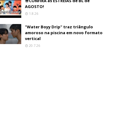
🚨CONFIRA as ESTREIAS de BL de
AGOSTO!
1.8.26
"Water Boyy Drip" traz triângulo
amoroso na piscina em novo formato
vertical
20.7.26