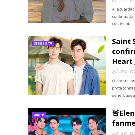
A aguardad
confirmada
continental 
Saint
SÉRIES E TV
confi
Heart 
AIIGO!
O ator tail
protagonist
série, base
🚨Elen
AIIGO!
fanme
AIIGO!