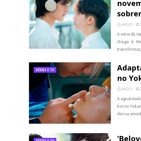
novem
sobre
AIIGO!
A série BL t
chega à We
transformaç
Adapta
SÉRIES E TV
no Yo
AIIGO!
A aguardada 
Koi no Yokan
dessa amad
'Belov
SÉRIES E TV