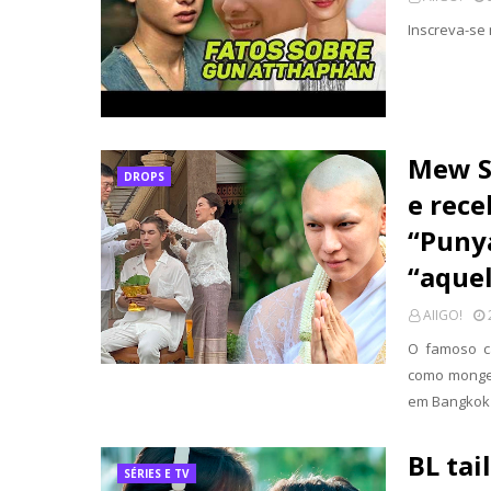
Inscreva-se
Mew Su
DROPS
e rec
“Puny
“aque
AIIGO!
O famoso ca
como monge 
em Bangkok 
BL tai
SÉRIES E TV