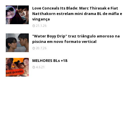
Love Conceals Its Blade: Marc Thirasak e Fiat
Natthakorn estrelam mini drama BL de máfia e
vingança
21.1.26
"Water Boyy Drip" traz triângulo amoroso na
piscina em novo formato vertical
20.7.26
MELHORES BLs +18
4.6.21