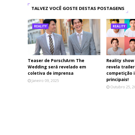
TALVEZ VOCÊ GOSTE DESTAS POSTAGENS
REALITY
REALITY
Teaser de PorschArm The
Reality show
Wedding será revelado em
revela traile
coletiva de imprensa
competição i
principais!
Janeiro 09, 2025
Outubro 25, 2