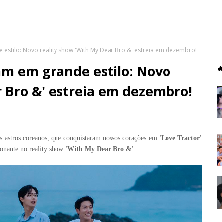
estilo: Novo reality show 'With My Dear Bro &' estreia em dezembro!
am em grande estilo: Novo

r Bro &' estreia em dezembro!
os astros coreanos, que conquistaram nossos corações em
'Love Tractor'
ionante no reality show
'With My Dear Bro &'
.