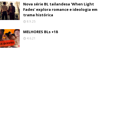
Nova série BL tailandesa 'When Light
Fades' explora romance e ideologia em
trama histórica
8.9.25
MELHORES BLs +18
4.6.21