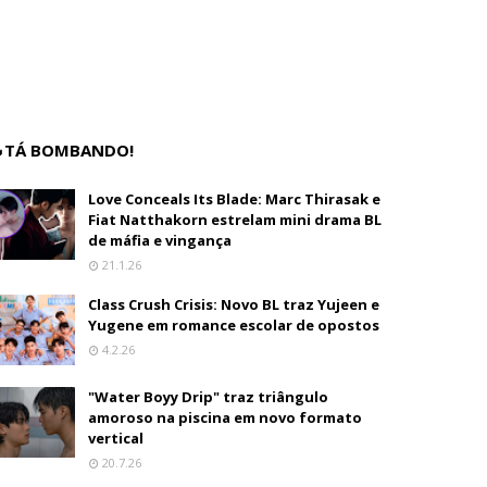
TÁ BOMBANDO!
Love Conceals Its Blade: Marc Thirasak e
Fiat Natthakorn estrelam mini drama BL
de máfia e vingança
21.1.26
Class Crush Crisis: Novo BL traz Yujeen e
Yugene em romance escolar de opostos
4.2.26
"Water Boyy Drip" traz triângulo
amoroso na piscina em novo formato
vertical
20.7.26